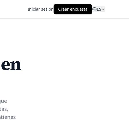
Iniciar sesión
Crear encuesta
ES
 en
que
tas,
ntienes